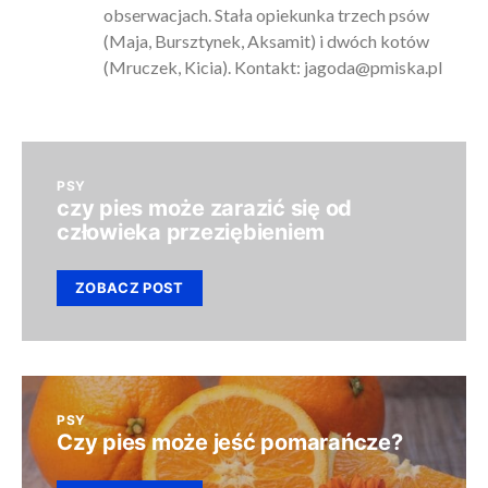
obserwacjach. Stała opiekunka trzech psów
(Maja, Bursztynek, Aksamit) i dwóch kotów
(Mruczek, Kicia). Kontakt:
jagoda@pmiska.pl
PSY
czy pies może zarazić się od
człowieka przeziębieniem
ZOBACZ POST
PSY
Czy pies może jeść pomarańcze?