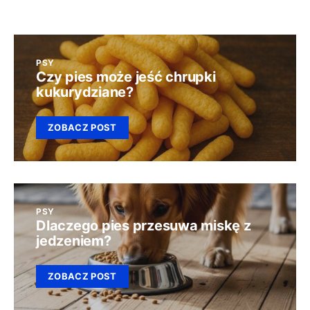
PSY
Czy pies może jeść chrupki
kukurydziane?
ZOBACZ POST
PSY
Dlaczego pies przesuwa miskę z
jedzeniem?
ZOBACZ POST