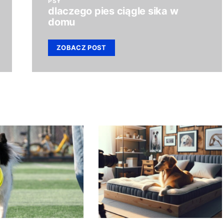
PSY
dlaczego pies ciągle sika w
domu
ZOBACZ POST