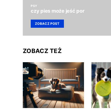
PSY
czy pies może jeść por
ZOBACZ POST
ZOBACZ TEŻ