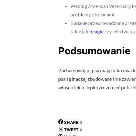
Według American Veterinary Me
problemy z kolanami.
Badanie przeprowadzone przez 
takie jak
beagle
czy shih tzu, s
Podsumowanie
Podsumowując, psy mają tylko dwa kol
psa są inaczej zbudowane i nie zawi
właścicielom lepiej zrozumieć potrze
SHARE
0
TWEET
0