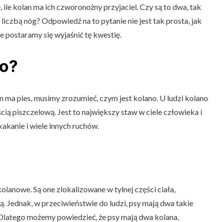
, ile kolan ma ich czworonożny przyjaciel. Czy są to dwa, tak
z liczbą nóg? Odpowiedź na to pytanie nie jest tak prosta, jak
 postaramy się wyjaśnić tę kwestię.
no?
n ma pies, musimy zrozumieć, czym jest kolano. U ludzi kolano
cią piszczelową. Jest to największy staw w ciele człowieka i
akanie i wiele innych ruchów.
kolanowe. Są one zlokalizowane w tylnej części ciała,
 Jednak, w przeciwieństwie do ludzi, psy mają dwa takie
. Dlatego możemy powiedzieć, że psy mają dwa kolana.