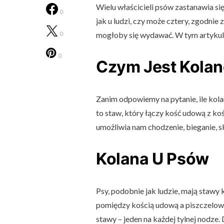
Wielu właścicieli psów zastanawia się
0
jak u ludzi, czy może cztery, zgodnie 
0
mogłoby się wydawać. W tym artykule
0
Czym Jest Kola
Zanim odpowiemy na pytanie, ile kola
to staw, który łączy kość udową z koś
umożliwia nam chodzenie, bieganie, sk
Kolana U Psów
Psy, podobnie jak ludzie, mają stawy 
pomiędzy kością udową a piszczelową.
stawy – jeden na każdej tylnej nodze