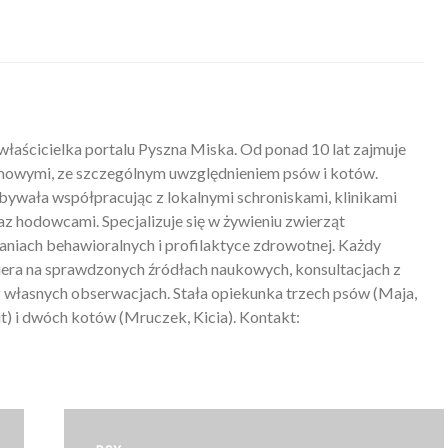
właścicielka portalu Pyszna Miska. Od ponad 10 lat zajmuje
mowymi, ze szczególnym uwzględnieniem psów i kotów.
ywała współpracując z lokalnymi schroniskami, klinikami
z hodowcami. Specjalizuje się w żywieniu zwierząt
iach behawioralnych i profilaktyce zdrowotnej. Każdy
piera na sprawdzonych źródłach naukowych, konsultacjach z
 własnych obserwacjach. Stała opiekunka trzech psów (Maja,
) i dwóch kotów (Mruczek, Kicia). Kontakt: