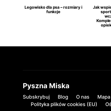
Legowisko dla psa – rozmiary i
Jak wspi
funkcje
spor
wcz
Komple
opie
Pyszna Miska
Subskrybuj
Blog
O nas
Mapa 
Polityka plików cookies (EU)
Oś