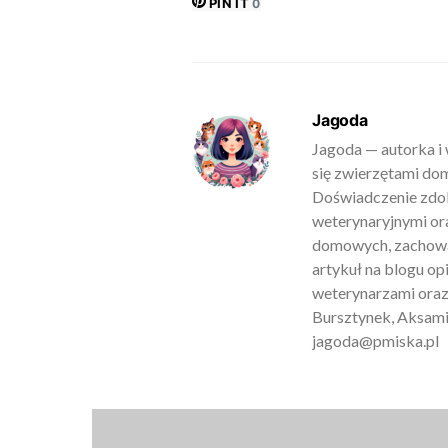
PIN IT
0
Jagoda
Jagoda — autorka i 
się zwierzętami do
Doświadczenie zdob
weterynaryjnymi ora
domowych, zachowan
artykuł na blogu o
weterynarzami oraz
Bursztynek, Aksamit
jagoda@pmiska.pl