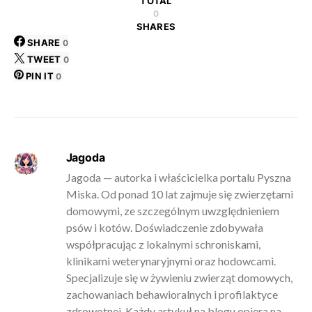
TOTAL
0
SHARES
SHARE
0
TWEET
0
PIN IT
0
Jagoda
Jagoda — autorka i właścicielka portalu Pyszna
Miska. Od ponad 10 lat zajmuje się zwierzętami
domowymi, ze szczególnym uwzględnieniem
psów i kotów. Doświadczenie zdobywała
współpracując z lokalnymi schroniskami,
klinikami weterynaryjnymi oraz hodowcami.
Specjalizuje się w żywieniu zwierząt domowych,
zachowaniach behawioralnych i profilaktyce
zdrowotnej. Każdy artykuł na blogu opiera na