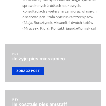
sprawdzonych źródłach naukowych,
konsultacjach z weterynarzami oraz własnych
obserwacjach. Stała opiekunka trzech psów
(Maja, Bursztynek, Aksamit) i dwóch kotów
(Mruczek, Kicia). Kontakt:
jagoda@pmiska.pl
PSY
ile żyje pies mieszaniec
ZOBACZ POST
PSY
ile kosztuje pies amstaff