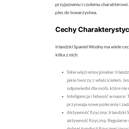
przyjaznemu i czułemu charakterowi. 
pies do towarzystwa.
Cechy Charakterysty
Irlandzki Spaniel Wodny ma wiele ce
kilka z nich:
Silne więzi emocjonalne: Irland
jakie tworzy z właścicielem. Jest
odpowiedni dla osób, które nie 
Inteligencja i łatwość w nauce: 
przyswaja nowe polecenia i zad
Aktywność fizyczna: Irlandzki
aktywność fizyczną. Regularne 
dobrej kondycji fizycznej i psyc