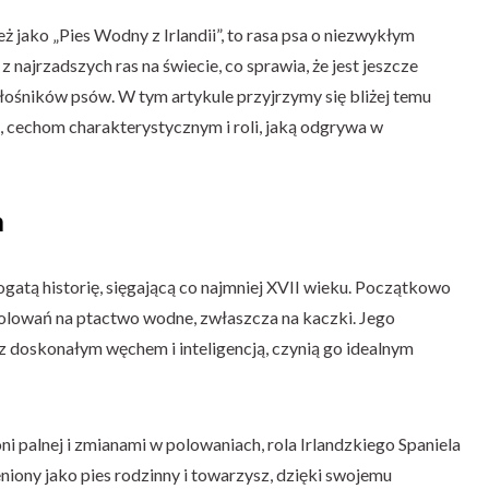
ż jako „Pies Wodny z Irlandii”, to rasa psa o niezwykłym
z najrzadszych ras na świecie, co sprawia, że ​​jest jeszcze
iłośników psów. W tym artykule przyjrzymy się bliżej temu
, cechom charakterystycznym i roli, jaką odgrywa w
a
ogatą historię, sięgającą co najmniej XVII wieku. Początkowo
polowań na ptactwo wodne, zwłaszcza na kaczki. Jego
z doskonałym węchem i inteligencją, czynią go idealnym
 palnej i zmianami w polowaniach, rola Irlandzkiego Spaniela
iony jako pies rodzinny i towarzysz, dzięki swojemu