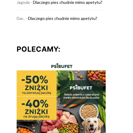
Jagoda
-
Dlaczego pies chudnie mimo apetytu?
Dar..
-
Dlaczego pies chudnie mimo apetytu?
POLECAMY:
Najlepsze materiały legowisk –
Potrzeby psa zim
komfortowe i trwałe opcje dla
legowisko na każ
psa