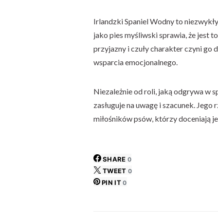
Irlandzki Spaniel Wodny to niezwykły
jako pies myśliwski sprawia, że ​​jest 
przyjazny i czuły charakter czyni g
wsparcia emocjonalnego.
Niezależnie od roli, jaką odgrywa w s
zasługuje na uwagę i szacunek. Jego r
miłośników psów, którzy doceniają j
SHARE
0
TWEET
0
PIN IT
0