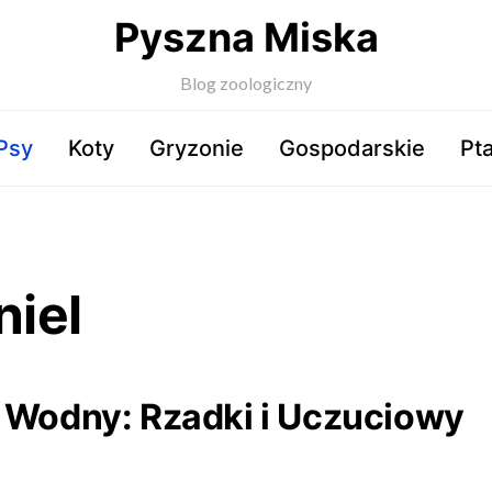
Pyszna Miska
Blog zoologiczny
Psy
Koty
Gryzonie
Gospodarskie
Pta
niel
l Wodny: Rzadki i Uczuciowy