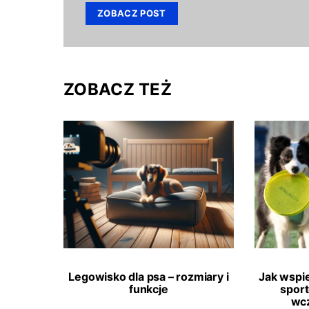
ZOBACZ POST
ZOBACZ TEŻ
Legowisko dla psa – rozmiary i
Jak wspi
funkcje
spor
wcz