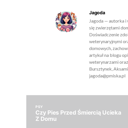
Jagoda
Jagoda — autorka i 
się zwierzętami do
Doświadczenie zdob
weterynaryjnymi ora
domowych, zachowan
artykuł na blogu o
weterynarzami oraz
Bursztynek, Aksamit
jagoda@pmiska.pl
PSY
Czy Pies Przed Śmiercią Ucieka
Z Domu