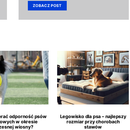
ZOBACZ POST
erać odporność psów
Legowisko dla psa – najlepszy
towych w okresie
rozmiar przy chorobach
esnej wiosny?
stawów