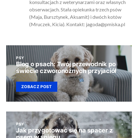
konsultacjach z weterynarzami oraz własnych
obserwacjach. Stała opiekunka trzech psów
(Maja, Bursztynek, Aksamit) i dwóch kotów
(Mruczek, Kicia). Kontakt:
jagoda@pmiska.pl
PSY
Blog o psach: Twój przewodnik po
świecie czworonożnych przyjaciół
ZOBACZ POST
PSY
Jak przygotować się na spacer z
psem w śniegu