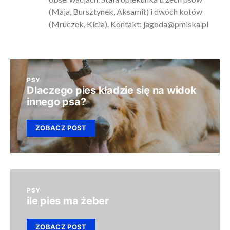
(Maja, Bursztynek, Aksamit) i dwóch kotów
(Mruczek, Kicia). Kontakt:
jagoda@pmiska.pl
PSY
Dlaczego pies kładzie się na widok
innego psa?
ZOBACZ POST
PSY
ile pies ma żeber
ZOBACZ POST