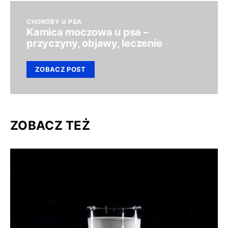
CHOROBY U PSA
Kamica moczowa u psa –
przyczyny, objawy, leczenie
ZOBACZ POST
ZOBACZ TEŻ