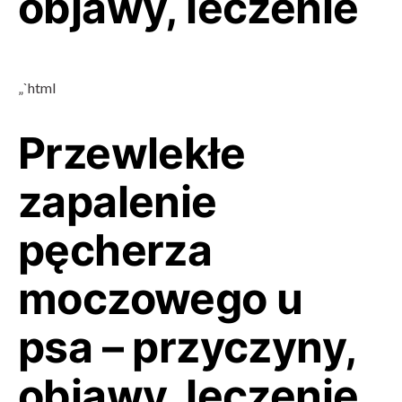
objawy, leczenie
„`html
Przewlekłe
zapalenie
pęcherza
moczowego u
psa – przyczyny,
objawy, leczenie