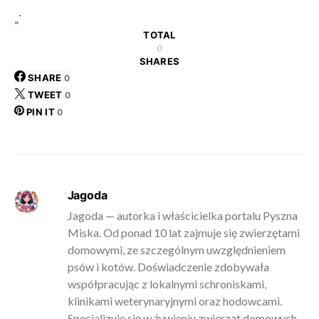
„`
TOTAL
0
SHARES
SHARE
0
TWEET
0
PIN IT
0
Jagoda
Jagoda — autorka i właścicielka portalu Pyszna
Miska. Od ponad 10 lat zajmuje się zwierzętami
domowymi, ze szczególnym uwzględnieniem
psów i kotów. Doświadczenie zdobywała
współpracując z lokalnymi schroniskami,
klinikami weterynaryjnymi oraz hodowcami.
Specjalizuje się w żywieniu zwierząt domowych,