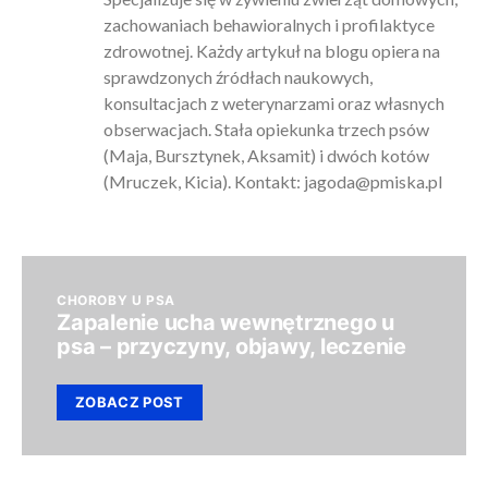
zachowaniach behawioralnych i profilaktyce
zdrowotnej. Każdy artykuł na blogu opiera na
sprawdzonych źródłach naukowych,
konsultacjach z weterynarzami oraz własnych
obserwacjach. Stała opiekunka trzech psów
(Maja, Bursztynek, Aksamit) i dwóch kotów
(Mruczek, Kicia). Kontakt:
jagoda@pmiska.pl
CHOROBY U PSA
Zapalenie ucha wewnętrznego u
psa – przyczyny, objawy, leczenie
ZOBACZ POST