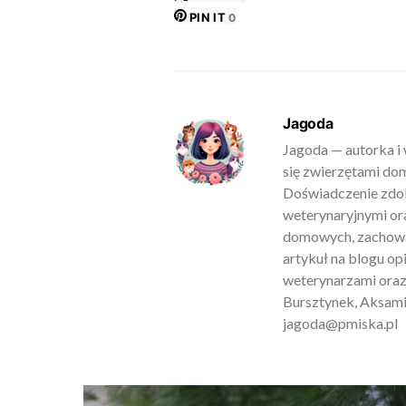
PIN IT
0
Jagoda
Jagoda — autorka i 
się zwierzętami do
Doświadczenie zdob
weterynaryjnymi ora
domowych, zachowan
artykuł na blogu o
weterynarzami oraz
Bursztynek, Aksamit
jagoda@pmiska.pl