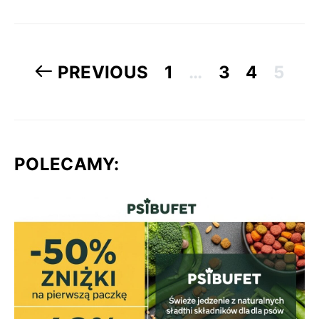
Stronicowanie
PREVIOUS
1
…
3
4
5
wpisów
POLECAMY: