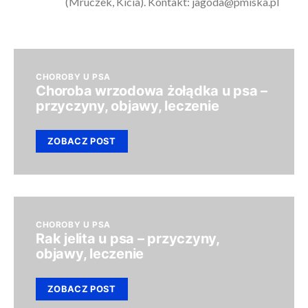
(Mruczek, Kicia). Kontakt:
jagoda@pmiska.pl
CHOROBY U PSA
Choroba wrzodowa żołądka u psa –
przyczyny, objawy, leczenie
ZOBACZ POST
CHOROBY U PSA
Rak jelita u psa – przyczyny,
objawy, leczenie
ZOBACZ POST