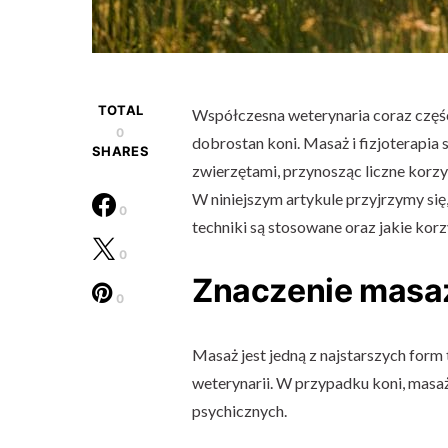
TOTAL
Współczesna weterynaria coraz częś
0
dobrostan koni. Masaż i fizjoterapia
SHARES
zwierzętami, przynosząc liczne korzyś
W niniejszym artykule przyjrzymy się,
0
techniki są stosowane oraz jakie korz
0
Znaczenie masaż
0
Masaż jest jedną z najstarszych form
weterynarii. W przypadku koni, masaż
psychicznych.