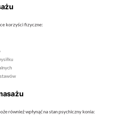
sażu
ce korzyści fizyczne:
o
wysiłku
alnych
i stawów
 masażu
oże również wpłynąć na stan psychiczny konia: