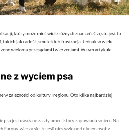
kacji, który może mieć wiele różnych znaczeń. Często jest to
 takich jak radość, smutek lub frustracja. Jednak w wielu
oczone wieloma przesądami i wierzeniami. W tym artykule
ne z wyciem psa
 w zależności od kultury i regionu. Oto kilka najbardziej
ie psa jest uważane za zły omen, który zapowiada śmierć. Na
h Europy, wierzy się, że jeśli pies wyje pod oknem osoby