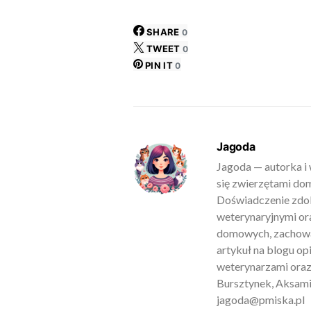
SHARE
0
TWEET
0
PIN IT
0
Jagoda
Jagoda — autorka i 
się zwierzętami do
Doświadczenie zdob
weterynaryjnymi ora
domowych, zachowan
artykuł na blogu o
weterynarzami oraz
Bursztynek, Aksamit
jagoda@pmiska.pl