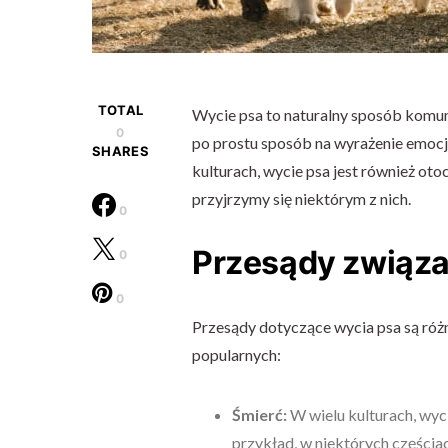
TOTAL
Wycie psa to naturalny sposób komuni
0
po prostu sposób na wyrażenie emocji,
SHARES
kulturach, wycie psa jest również ot
przyjrzymy się niektórym z nich.
0
Przesądy związa
0
0
Przesądy dotyczące wycia psa są różne
popularnych:
Śmierć:
W wielu kulturach, wyc
przykład, w niektórych częściac