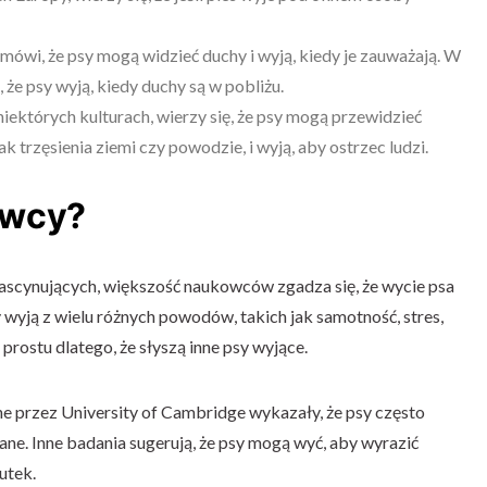
mówi, że psy mogą widzieć duchy i wyją, kiedy je zauważają. W
, że psy wyją, kiedy duchy są w pobliżu.
iektórych kulturach, wierzy się, że psy mogą przewidzieć
k trzęsienia ziemi czy powodzie, i wyją, aby ostrzec ludzi.
owcy?
fascynujących, większość naukowców zgadza się, że wycie psa
 wyją z wielu różnych powodów, takich jak samotność, stres,
 prostu dlatego, że słyszą inne psy wyjące.
 przez University of Cambridge wykazały, że psy często
ane. Inne badania sugerują, że psy mogą wyć, aby wyrazić
utek.