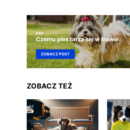
PSY
Czemu pies tarza się w trawie
ZOBACZ POST
ZOBACZ TEŻ