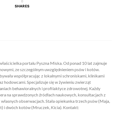
0
SHARES
właścicielka portalu Pyszna Miska. Od ponad 10 lat zajmuje
mowymi, ze szczególnym uwzględnieniem psów i kotów.
ywała współpracując z lokalnymi schroniskami, klinikami
z hodowcami. Specjalizuje się w żywieniu zwierząt
iach behawioralnych i profilaktyce zdrowotnej. Każdy
piera na sprawdzonych źródłach naukowych, konsultacjach z
 własnych obserwacjach. Stała opiekunka trzech psów (Maja,
) i dwóch kotów (Mruczek, Kicia). Kontakt: