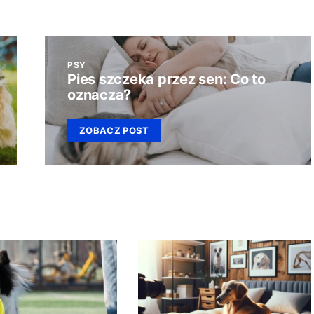
PSY
Pies szczeka przez sen: Co to
oznacza?
ZOBACZ POST