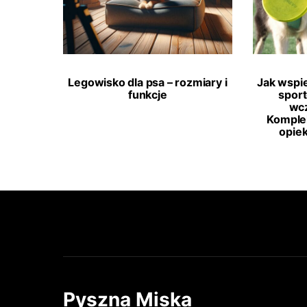
Legowisko dla psa – rozmiary i
Jak wspi
funkcje
spor
wcz
Komple
opie
Pyszna Miska