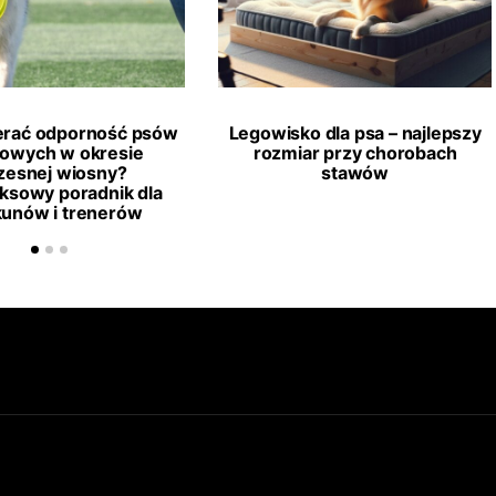
erać odporność psów
Legowisko dla psa – najlepszy
towych w okresie
rozmiar przy chorobach
esnej wiosny?
stawów
ksowy poradnik dla
kunów i trenerów