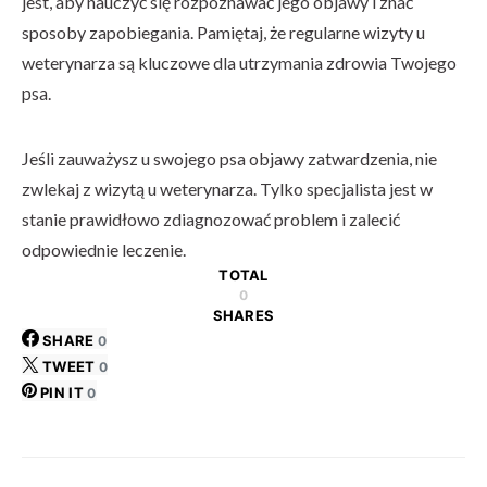
jest, aby nauczyć się rozpoznawać jego objawy i znać
sposoby zapobiegania. Pamiętaj, że regularne wizyty u
weterynarza są kluczowe dla utrzymania zdrowia Twojego
psa.
Jeśli zauważysz u swojego psa objawy zatwardzenia, nie
zwlekaj z wizytą u weterynarza. Tylko specjalista jest w
stanie prawidłowo zdiagnozować problem i zalecić
odpowiednie leczenie.
TOTAL
0
SHARES
SHARE
0
TWEET
0
PIN IT
0