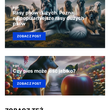
PSY
Rasy psów dużych. Poznaj
najpopularniejsze rasy dużych
psów
ZOBACZ POST
PSY
Czy pies może jeść jabłko?
ZOBACZ POST