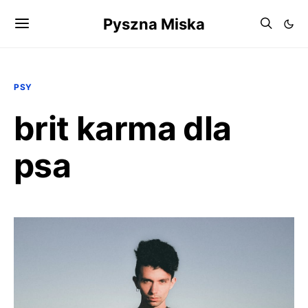
Pyszna Miska
PSY
brit karma dla
psa