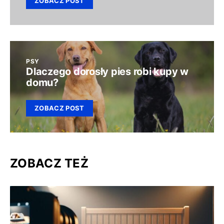
ZOBACZ POST
PSY
Dlaczego dorosły pies robi kupy w
domu?
ZOBACZ POST
ZOBACZ TEŻ