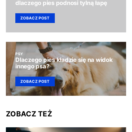
dlaczego pies podnosi tylną łapę
ZOBACZ POST
PSY
Dlaczego pies kładzie się na widok
innego psa?
ZOBACZ POST
ZOBACZ TEŻ