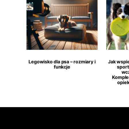
Legowisko dla psa – rozmiary i
Jak wspi
funkcje
spor
wcz
Komple
opie