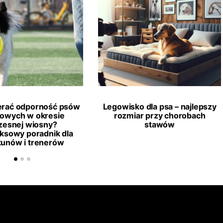
erać odporność psów
Legowisko dla psa – najlepszy
towych w okresie
rozmiar przy chorobach
esnej wiosny?
stawów
ksowy poradnik dla
kunów i trenerów