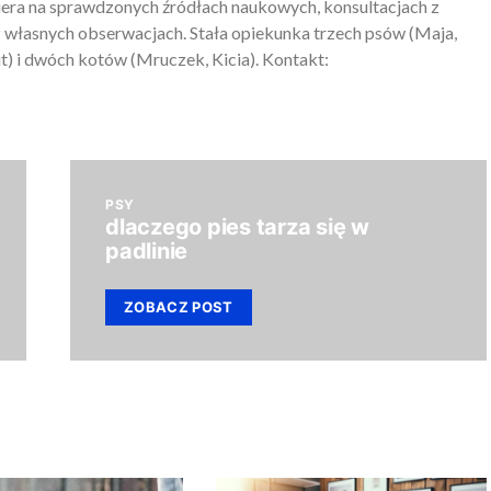
piera na sprawdzonych źródłach naukowych, konsultacjach z
 własnych obserwacjach. Stała opiekunka trzech psów (Maja,
) i dwóch kotów (Mruczek, Kicia). Kontakt:
PSY
dlaczego pies tarza się w
padlinie
ZOBACZ POST