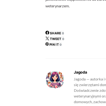
weterynarzem.
SHARE
0
TWEET
0
PIN IT
0
Jagoda
Jagoda — autorka i 
się zwierzętami do
Doświadczenie zdob
weterynaryjnymi ora
domowych, zachowan