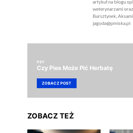
artykuł na blogu o
weterynarzami oraz
Bursztynek, Aksamit
jagoda@pmiska.pl
PSY
Czy Pies Może Pić Herbatę
ZOBACZ POST
ZOBACZ TEŻ