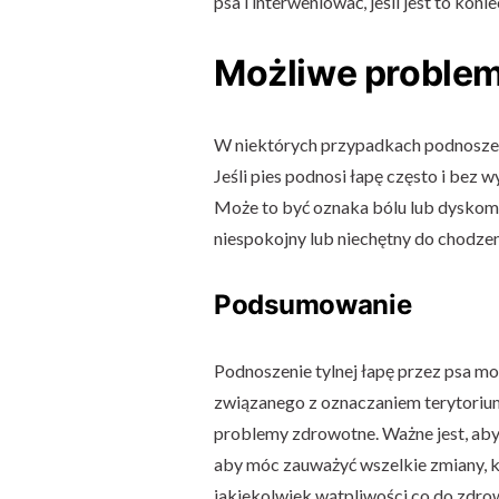
psa i interweniować, jeśli jest to ko
Możliwe proble
W niektórych przypadkach podnoszen
Jeśli pies podnosi łapę często i bez
Może to być oznaka bólu lub dyskomfo
niespokojny lub niechętny do chodzen
Podsumowanie
Podnoszenie tylnej łapę przez psa m
związanego z oznaczaniem terytorium, 
problemy zdrowotne. Ważne jest, aby
aby móc zauważyć wszelkie zmiany, k
jakiekolwiek wątpliwości co do zdro