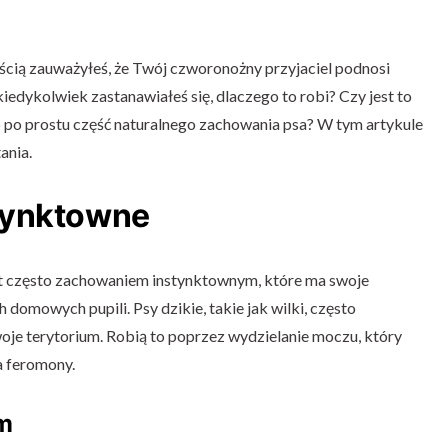
nością zauważyłeś, że Twój czworonożny przyjaciel podnosi
kiedykolwiek zastanawiałeś się, dlaczego to robi? Czy jest to
to po prostu część naturalnego zachowania psa? W tym artykule
ania.
tynktowne
est często zachowaniem instynktownym, które ma swoje
domowych pupili. Psy dzikie, takie jak wilki, często
oje terytorium. Robią to poprzez wydzielanie moczu, który
a feromony.
m