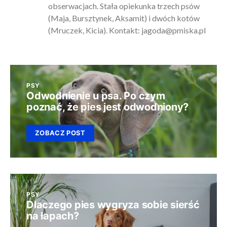
obserwacjach. Stała opiekunka trzech psów
(Maja, Bursztynek, Aksamit) i dwóch kotów
(Mruczek, Kicia). Kontakt:
jagoda@pmiska.pl
PSY
Odwodnienie u psa. Po czym
poznać, że pies jest odwodniony?
ZOBACZ POST
PSY
Dlaczego pies wygryza sobie sierść
na łapach?