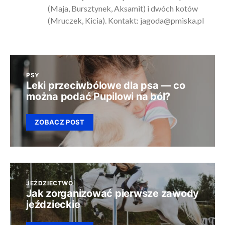
(Maja, Bursztynek, Aksamit) i dwóch kotów
(Mruczek, Kicia). Kontakt:
jagoda@pmiska.pl
PSY
Leki przeciwbólowe dla psa — co
można podać Pupilowi na ból?
ZOBACZ POST
JEŹDZIECTWO
Jak zorganizować pierwsze zawody
jeździeckie