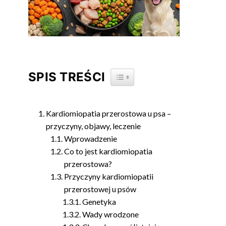
SPIS TREŚCI
TOGGLE TABLE OF CONTENT
Kardiomiopatia przerostowa u psa –
przyczyny, objawy, leczenie
Wprowadzenie
Co to jest kardiomiopatia
przerostowa?
Przyczyny kardiomiopatii
przerostowej u psów
Genetyka
Wady wrodzone