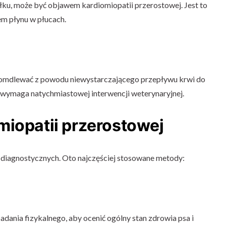
łku, może być objawem kardiomiopatii przerostowej. Jest to
 płynu w płucach.
 omdlewać z powodu niewystarczającego przepływu krwi do
 wymaga natychmiastowej interwencji weterynaryjnej.
miopatii przerostowej
iagnostycznych. Oto najczęściej stosowane metody:
ania fizykalnego, aby ocenić ogólny stan zdrowia psa i