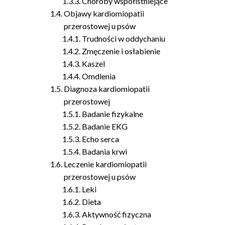
Choroby współistniejące
Objawy kardiomiopatii
przerostowej u psów
Trudności w oddychaniu
Zmęczenie i osłabienie
Kaszel
Omdlenia
Diagnoza kardiomiopatii
przerostowej
Badanie fizykalne
Badanie EKG
Echo serca
Badania krwi
Leczenie kardiomiopatii
przerostowej u psów
Leki
Dieta
Aktywność fizyczna