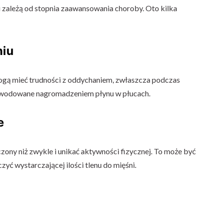
ależą od stopnia zaawansowania choroby. Oto kilka
niu
ogą mieć trudności z oddychaniem, zwłaszcza podczas
powodowane nagromadzeniem płynu w płucach.
e
ony niż zwykle i unikać aktywności fizycznej. To może być
czyć wystarczającej ilości tlenu do mięśni.