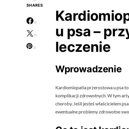
SHARES
Kardiomiop
0
u psa – prz
0
leczenie
0
Wprowadzenie
Kardiomiopatia przerostowa u psa to
komplikacji zdrowotnych. W tym arty
choroby. Jeśli jesteś właścicielem p
ewentualne problemy zdrowotne swoj