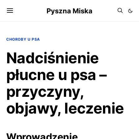
Pyszna Miska
CHOROBY U PSA
Nadciśnienie
płucne u psa –
przyczyny,
objawy, leczenie
Wprowadzenie