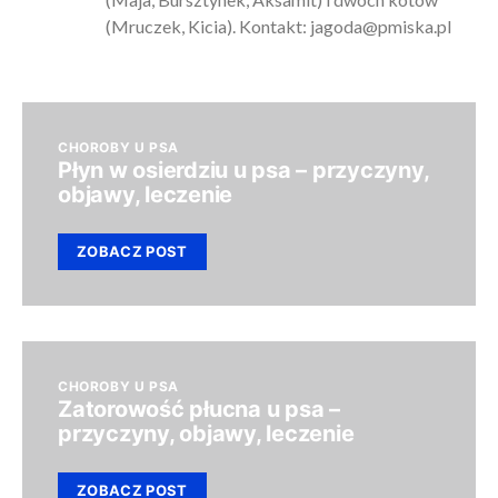
(Mruczek, Kicia). Kontakt:
jagoda@pmiska.pl
CHOROBY U PSA
Płyn w osierdziu u psa – przyczyny,
objawy, leczenie
ZOBACZ POST
CHOROBY U PSA
Zatorowość płucna u psa –
przyczyny, objawy, leczenie
ZOBACZ POST