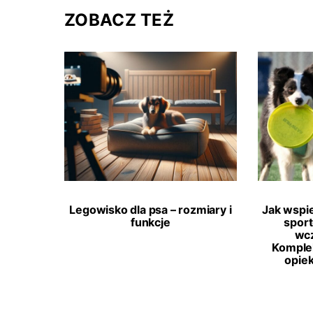
ZOBACZ TEŻ
Legowisko dla psa – rozmiary i
Jak wspi
funkcje
spor
wcz
Komple
opie