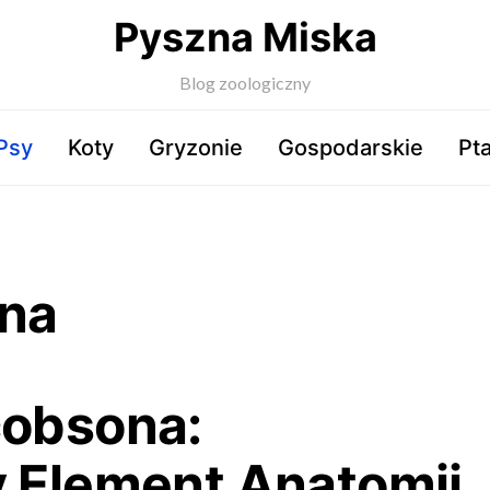
Pyszna Miska
Blog zoologiczny
Psy
Koty
Gryzonie
Gospodarskie
Pta
ona
cobsona:
 Element Anatomii