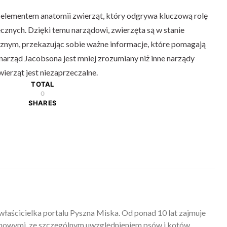
 elementem anatomii zwierząt, który odgrywa kluczową rolę
ecznych. Dzięki temu narządowi, zwierzęta są w stanie
znym, przekazując sobie ważne informacje, które pomagają
narząd Jacobsona jest mniej zrozumiany niż inne narządy
ierząt jest niezaprzeczalne.
TOTAL
0
SHARES
właścicielka portalu Pyszna Miska. Od ponad 10 lat zajmuje
mowymi, ze szczególnym uwzględnieniem psów i kotów.