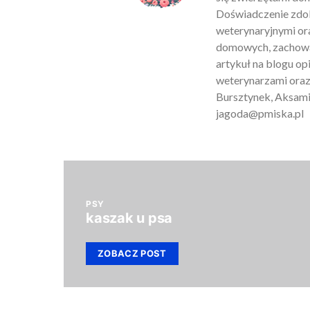
Doświadczenie zdob
weterynaryjnymi ora
domowych, zachowan
artykuł na blogu o
weterynarzami oraz
Bursztynek, Aksamit
jagoda@pmiska.pl
PSY
kaszak u psa
ZOBACZ POST