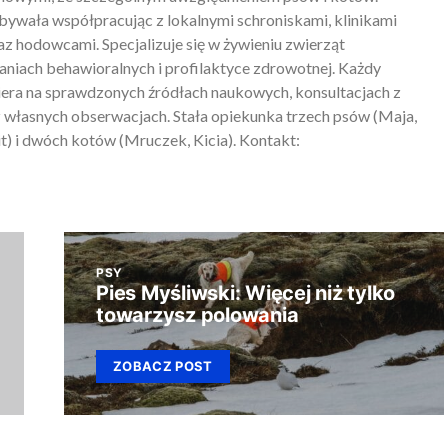
ywała współpracując z lokalnymi schroniskami, klinikami
z hodowcami. Specjalizuje się w żywieniu zwierząt
iach behawioralnych i profilaktyce zdrowotnej. Każdy
piera na sprawdzonych źródłach naukowych, konsultacjach z
 własnych obserwacjach. Stała opiekunka trzech psów (Maja,
) i dwóch kotów (Mruczek, Kicia). Kontakt:
PSY
Pies Myśliwski: Więcej niż tylko
towarzysz polowania
ZOBACZ POST