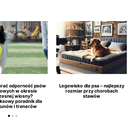
erać odporność psów
Legowisko dla psa – najlepszy
towych w okresie
rozmiar przy chorobach
esnej wiosny?
stawów
ksowy poradnik dla
kunów i trenerów