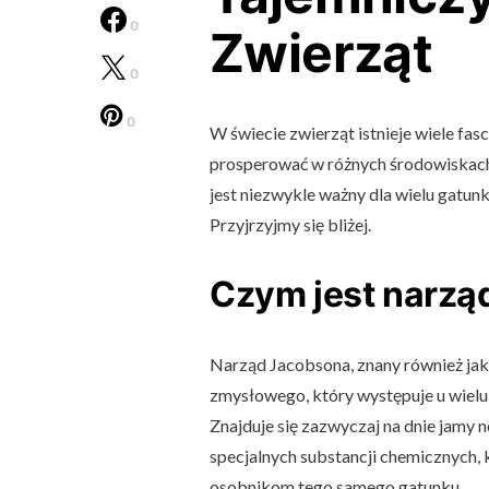
0
Zwierząt
0
0
W świecie zwierząt istnieje wiele fas
prosperować w różnych środowiskach.
jest niezwykle ważny dla wielu gatunk
Przyjrzyjmy się bliżej.
Czym jest narzą
Narząd Jacobsona, znany również jak
zmysłowego, który występuje u wielu
Znajduje się zazwyczaj na dnie jamy
specjalnych substancji chemicznych, 
osobnikom tego samego gatunku.