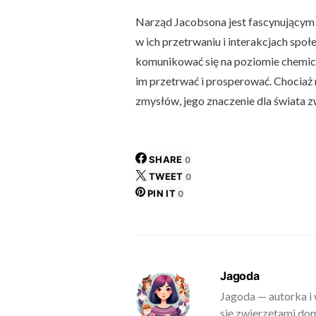
Narząd Jacobsona jest fascynującym
w ich przetrwaniu i interakcjach społ
komunikować się na poziomie chemic
im przetrwać i prosperować. Chociaż 
zmysłów, jego znaczenie dla świata zw
SHARE
0
TWEET
0
PIN IT
0
Jagoda
Jagoda — autorka i 
się zwierzętami do