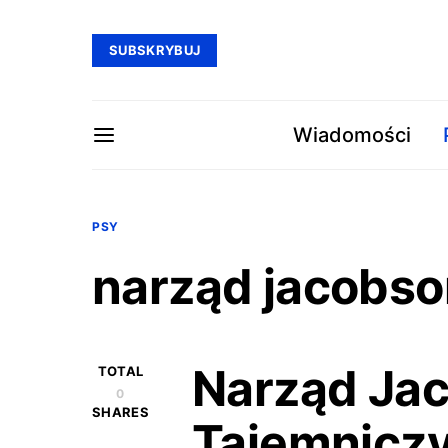
SUBSKRYBUJ
Wiadomości
PSY
narząd jacobs
Narząd Ja
TOTAL
0
SHARES
Tajemniczy