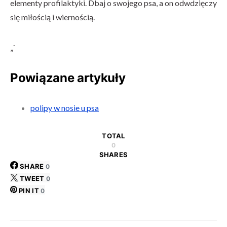
elementy profilaktyki. Dbaj o swojego psa, a on odwdzięczy
się miłością i wiernością.
„`
Powiązane artykuły
polipy w nosie u psa
TOTAL
0
SHARES
SHARE
0
TWEET
0
PIN IT
0